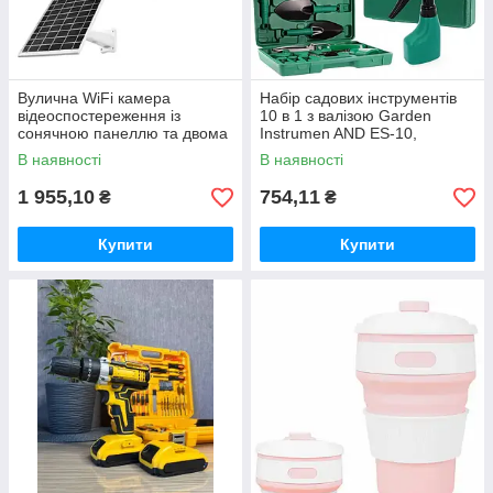
Вулична WiFi камера
Набір садових інструментів
відеоспостереження із
10 в 1 з валізою Garden
сонячною панеллю та двома
Instrumen AND ES-10,
об'єктивами TP18 Камера
інвентар для городу та саду
В наявності
В наявності
відеоспостереження 6Мп
1 955,10
754,11
₴
₴
Купити
Купити