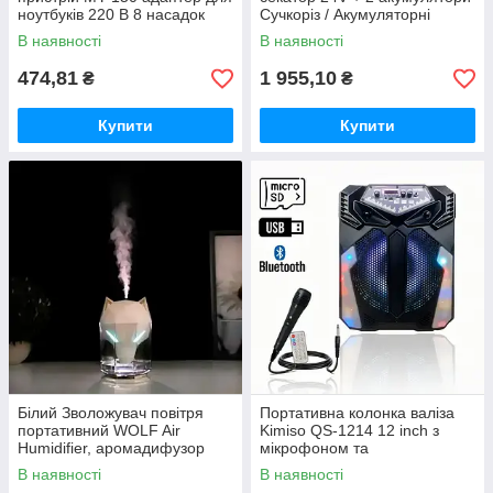
ноутбуків 220 В 8 насадок
Сучкоріз / Акумуляторні
садові ножиці Crafting tools
В наявності
В наявності
474,81
1 955,10
₴
₴
Купити
Купити
Білий Зволожувач повітря
Портативна колонка валіза
портативний WOLF Air
Kimiso QS-1214 12 inch з
Humidifier, аромадифузор
мікрофоном та
електричний з резервуаром
світломузикою, 900 Вт
В наявності
В наявності
для ефірної олії,