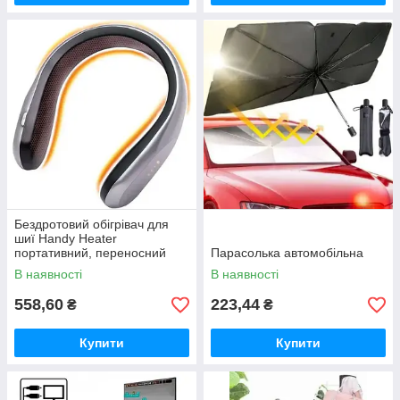
Бездротовий обігрівач для
шиї Handy Heater
портативний, переносний
Парасолька автомобільна
обігрівач для шиї
В наявності
В наявності
558,60
223,44
₴
₴
Купити
Купити