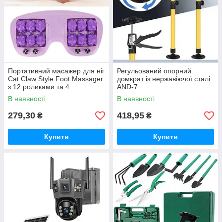
Портативний масажер для ніг
Регульований опорний
Cat Claw Style Foot Massager
домкрат із нержавіючої сталі
з 12 роликами та 4
AND-7
магнітними кульками
В наявності
В наявності
279,30
418,95
₴
₴
Купити
Купити