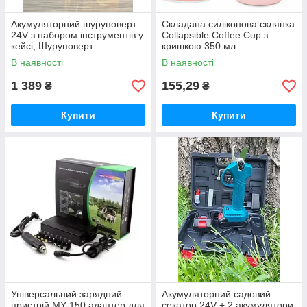
Акумуляторний шуруповерт
Складана силіконова склянка
24V з набором інструментів у
Collapsible Coffee Cup з
кейсі, Шуруповерт
кришкою 350 мл
В наявності
В наявності
1 389
155,29
₴
₴
Купити
Купити
Універсальний зарядний
Акумуляторний садовий
пристрій MY-150 адаптер для
секатор 24V + 2 акумулятори