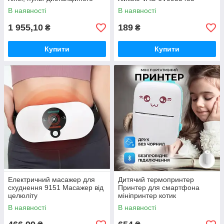
керування, цифровий
В наявності
В наявності
дисплей, штатив, повний
набір для
1 955,10
189
₴
₴
Купити
Купити
Електричний масажер для
Дитячий термопринтер
схуднення 9151 Масажер від
Принтер для смартфона
целюліту
мініпринтер котик
портативний рожевий, Міні
В наявності
В наявності
принтер для фото