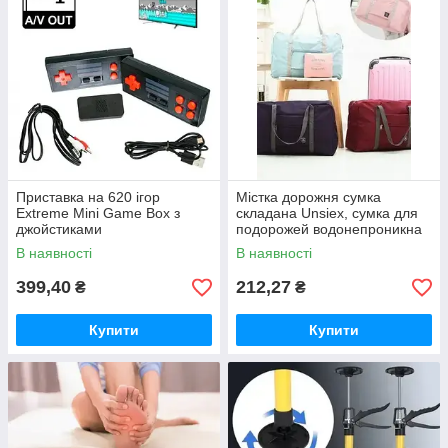
Приставка на 620 ігор
Містка дорожня сумка
Extreme Mini Game Box з
складана Unsiex, сумка для
джойстиками
подорожей водонепроникна
на замку
В наявності
В наявності
399,40
212,27
₴
₴
Купити
Купити