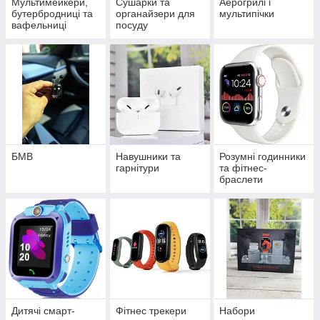
Мультимейкери,
Сушарки та
Аерогрилі і
бутербродниці та
органайзери для
мультипічки
вафельниці
посуду
БМВ
Навушники та
Розумні годинники
гарнітури
та фітнес-
браслети
Дитячі смарт-
Фітнес трекери
Набори