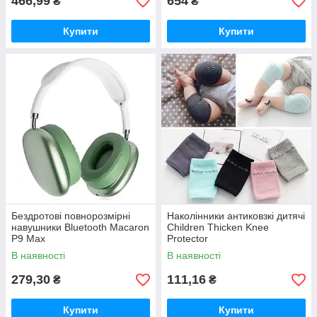
466,99
654
₴
₴
Купити
Купити
Бездротові повнорозмірні
Наколінники антиковзкі дитячі
навушники Bluetooth Macaron
Children Thicken Knee
P9 Max
Protector
В наявності
В наявності
279,30
111,16
₴
₴
Купити
Купити