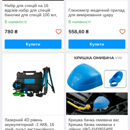
Набір для спецій на 16
відсіків набір для спецій
Глюкометр медичний прилад
баночки для спецій 100 мл,
для вимірювання цукру
підставка для спецій
В наявності
В наявності
780
558,60
₴
₴
Купити
Купити
Лазерний 4D рівень
Кришка бачка омивача ваг,
акумуляторний -2 АКБ, 16
Кришка бачка омивача з
ліній, пульт дистанційного
лійкою VAG 6V0955485