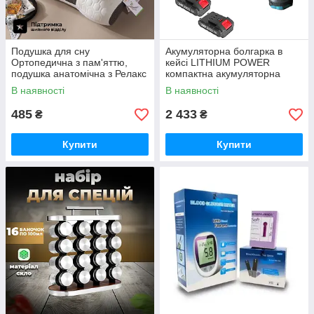
Подушка для сну
Акумуляторна болгарка в
Ортопедична з пам'яттю,
кейсі LITHIUM POWER
подушка анатомічна з Релакс
компактна акумуляторна
ефектом 48х74см
болгарка, 2 акумулятори 24V
В наявності
В наявності
485
2 433
₴
₴
Купити
Купити