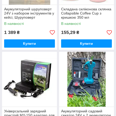
Акумуляторний шуруповерт
Складана силіконова склянка
24V з набором інструментів у
Collapsible Coffee Cup з
кейсі, Шуруповерт
кришкою 350 мл
В наявності
В наявності
1 389
155,29
₴
₴
Купити
Купити
Універсальний зарядний
Акумуляторний садовий
пристрій MY-150 адаптер для
секатор 24V + 2 акумулятори