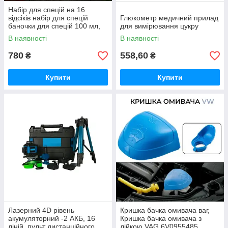
Набір для спецій на 16
відсіків набір для спецій
Глюкометр медичний прилад
баночки для спецій 100 мл,
для вимірювання цукру
підставка для спецій
В наявності
В наявності
780
558,60
₴
₴
Купити
Купити
Лазерний 4D рівень
Кришка бачка омивача ваг,
акумуляторний -2 АКБ, 16
Кришка бачка омивача з
ліній, пульт дистанційного
лійкою VAG 6V0955485