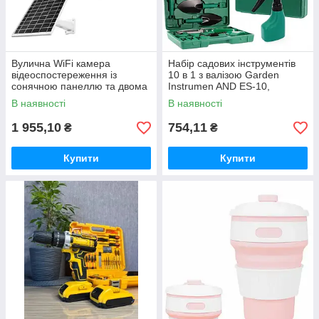
Вулична WiFi камера
Набір садових інструментів
відеоспостереження із
10 в 1 з валізою Garden
сонячною панеллю та двома
Instrumen AND ES-10,
об'єктивами TP18 Камера
інвентар для городу та саду
В наявності
В наявності
відеоспостереження 6Мп
1 955,10
754,11
₴
₴
Купити
Купити