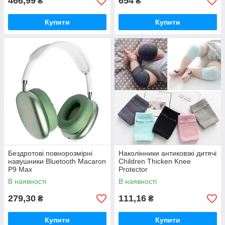
466,99
654
₴
₴
Купити
Купити
Бездротові повнорозмірні
Наколінники антиковзкі дитячі
навушники Bluetooth Macaron
Children Thicken Knee
P9 Max
Protector
В наявності
В наявності
279,30
111,16
₴
₴
Купити
Купити