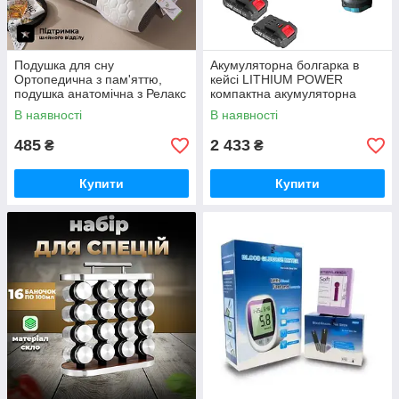
Подушка для сну
Акумуляторна болгарка в
Ортопедична з пам'яттю,
кейсі LITHIUM POWER
подушка анатомічна з Релакс
компактна акумуляторна
ефектом 48х74см
болгарка, 2 акумулятори 24V
В наявності
В наявності
485
2 433
₴
₴
Купити
Купити