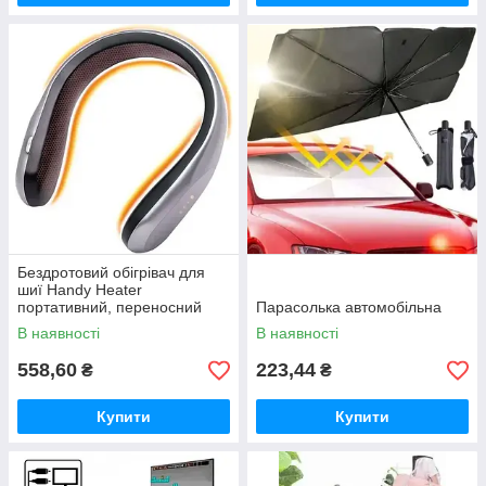
Бездротовий обігрівач для
шиї Handy Heater
портативний, переносний
Парасолька автомобільна
обігрівач для шиї
В наявності
В наявності
558,60
223,44
₴
₴
Купити
Купити