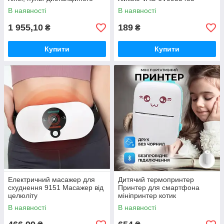
керування, цифровий
В наявності
В наявності
дисплей, штатив, повний
набір для
1 955,10
189
₴
₴
Купити
Купити
Електричний масажер для
Дитячий термопринтер
схуднення 9151 Масажер від
Принтер для смартфона
целюліту
мініпринтер котик
портативний рожевий, Міні
В наявності
В наявності
принтер для фото