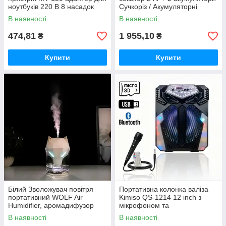
ноутбуків 220 В 8 насадок
Сучкоріз / Акумуляторні
садові ножиці Crafting tools
В наявності
В наявності
474,81
1 955,10
₴
₴
Купити
Купити
Білий Зволожувач повітря
Портативна колонка валіза
портативний WOLF Air
Kimiso QS-1214 12 inch з
Humidifier, аромадифузор
мікрофоном та
електричний з резервуаром
світломузикою, 900 Вт
В наявності
В наявності
для ефірної олії,