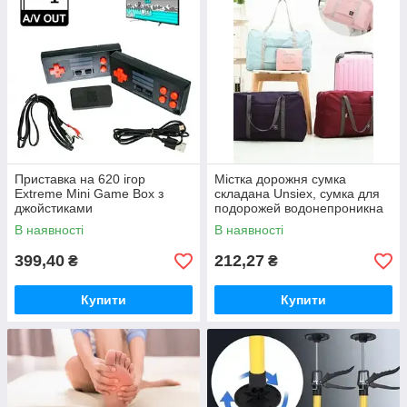
Приставка на 620 ігор
Містка дорожня сумка
Extreme Mini Game Box з
складана Unsiex, сумка для
джойстиками
подорожей водонепроникна
на замку
В наявності
В наявності
399,40
212,27
₴
₴
Купити
Купити