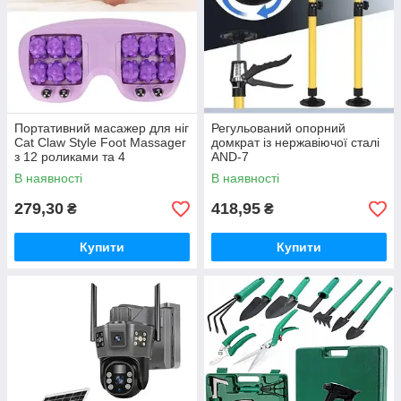
Портативний масажер для ніг
Регульований опорний
Cat Claw Style Foot Massager
домкрат із нержавіючої сталі
з 12 роликами та 4
AND-7
магнітними кульками
В наявності
В наявності
279,30
418,95
₴
₴
Купити
Купити