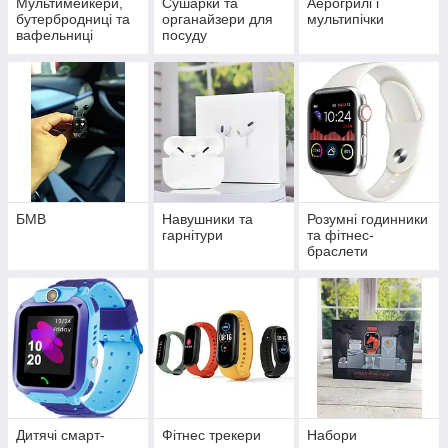
Мультимейкери,
Сушарки та
Аерогрилі і
бутербродниці та
органайзери для
мультипічки
вафельниці
посуду
БМВ
Навушники та
Розумні годинники
гарнітури
та фітнес-
браслети
Дитячі смарт-
Фітнес трекери
Набори