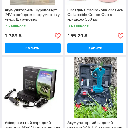
Акумуляторний шуруповерт
Складана силіконова склянка
24V з набором інструментів у
Collapsible Coffee Cup з
кейсі, Шуруповерт
кришкою 350 мл
В наявності
В наявності
1 389
155,29
₴
₴
Купити
Купити
Універсальний зарядний
Акумуляторний садовий
пристрій MY-150 адаптер для
секатор 24V + 2 акумулятори