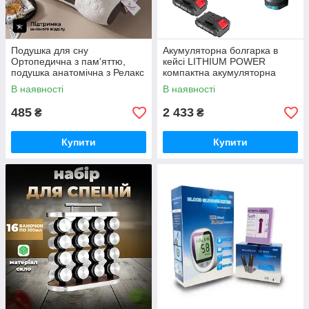
Подушка для сну
Акумуляторна болгарка в
Ортопедична з пам'яттю,
кейсі LITHIUM POWER
подушка анатомічна з Релакс
компактна акумуляторна
ефектом 48х74см
болгарка, 2 акумулятори 24V
В наявності
В наявності
485
2 433
₴
₴
Купити
Купити