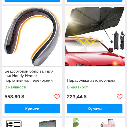
Бездротовий обігрівач для
шиї Handy Heater
портативний, переносний
Парасолька автомобільна
обігрівач для шиї
В наявності
В наявності
558,60
223,44
₴
₴
Купити
Купити