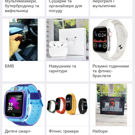
Мультимейкери,
Сушарки та
Аерогрилі і
бутербродниці та
органайзери для
мультипічки
вафельниці
посуду
БМВ
Навушники та
Розумні годинники
гарнітури
та фітнес-
браслети
Дитячі смарт-
Фітнес трекери
Набори