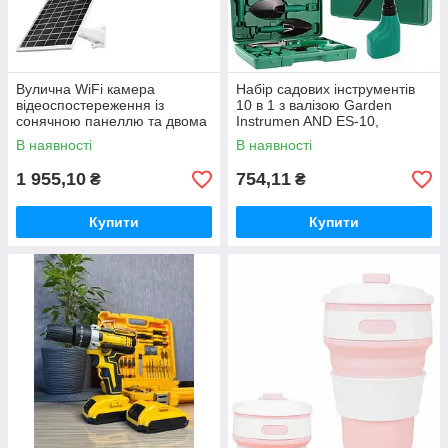
Вулична WiFi камера
Набір садових інструментів
відеоспостереження із
10 в 1 з валізою Garden
сонячною панеллю та двома
Instrumen AND ES-10,
об'єктивами TP18 Камера
інвентар для городу та саду
В наявності
В наявності
відеоспостереження 6Мп
1 955,10
754,11
₴
₴
Купити
Купити