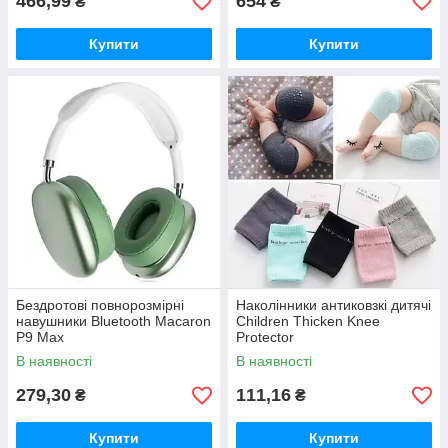
466,99
654
₴
₴
Купити
Купити
Бездротові повнорозмірні
Наколінники антиковзкі дитячі
навушники Bluetooth Macaron
Children Thicken Knee
P9 Max
Protector
В наявності
В наявності
279,30
111,16
₴
₴
Купити
Купити