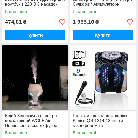
ноутбуків 220 В 8 насадок
Сучкоріз / Акумуляторні
садові ножиці Crafting tools
В наявності
В наявності
474,81
1 955,10
₴
₴
Купити
Купити
Білий Зволожувач повітря
Портативна колонка валіза
портативний WOLF Air
Kimiso QS-1214 12 inch з
Humidifier, аромадифузор
мікрофоном та
електричний з резервуаром
світломузикою, 900 Вт
В наявності
В наявності
для ефірної олії,