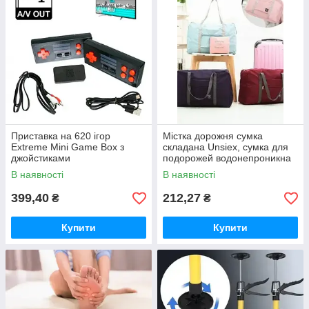
Приставка на 620 ігор
Містка дорожня сумка
Extreme Mini Game Box з
складана Unsiex, сумка для
джойстиками
подорожей водонепроникна
на замку
В наявності
В наявності
399,40
212,27
₴
₴
Купити
Купити