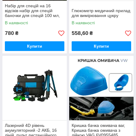
Набір для спецій на 16
відсіків набір для спецій
Глюкометр медичний прилад
баночки для спецій 100 мл,
для вимірювання цукру
підставка для спецій
В наявності
В наявності
780
558,60
₴
₴
Купити
Купити
Лазерний 4D рівень
Кришка бачка омивача ваг,
акумуляторний -2 АКБ, 16
Кришка бачка омивача з
ліній, пульт дистанційного
лійкою VAG 6V0955485