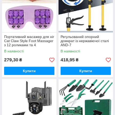
Портативний масажер для ніг
Регульований опорний
Cat Claw Style Foot Massager
домкрат із нержавіючої сталі
з 12 роликами та 4
AND-7
магнітними кульками
В наявності
В наявності
279,30
418,95
₴
₴
Купити
Купити