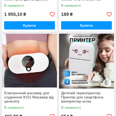
керування, цифровий
В наявності
В наявності
дисплей, штатив, повний
набір для
1 955,10
189
₴
₴
Купити
Купити
Електричний масажер для
Дитячий термопринтер
схуднення 9151 Масажер від
Принтер для смартфона
целюліту
мініпринтер котик
портативний рожевий, Міні
В наявності
В наявності
принтер для фото