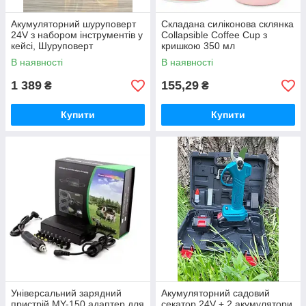
Акумуляторний шуруповерт
Складана силіконова склянка
24V з набором інструментів у
Collapsible Coffee Cup з
кейсі, Шуруповерт
кришкою 350 мл
В наявності
В наявності
1 389
155,29
₴
₴
Купити
Купити
Універсальний зарядний
Акумуляторний садовий
пристрій MY-150 адаптер для
секатор 24V + 2 акумулятори