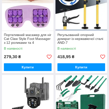
Портативний масажер для ніг
Регульований опорний
Cat Claw Style Foot Massager
домкрат із нержавіючої сталі
з 12 роликами та 4
AND-7
магнітними кульками
В наявності
В наявності
279,30
418,95
₴
₴
Купити
Купити