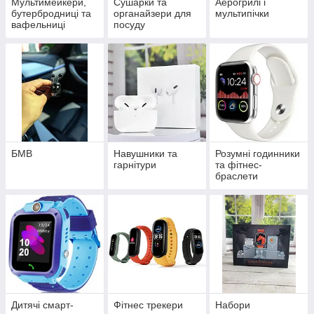
Мультимейкери,
Сушарки та
Аерогрилі і
бутербродниці та
органайзери для
мультипічки
вафельниці
посуду
БМВ
Навушники та
Розумні годинники
гарнітури
та фітнес-
браслети
Дитячі смарт-
Фітнес трекери
Набори