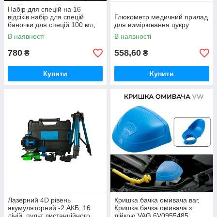
Набір для спецій на 16
відсіків набір для спецій
Глюкометр медичний прилад
баночки для спецій 100 мл,
для вимірювання цукру
підставка для спецій
В наявності
В наявності
780
558,60
₴
₴
Купити
Купити
Лазерний 4D рівень
Кришка бачка омивача ваг,
акумуляторний -2 АКБ, 16
Кришка бачка омивача з
ліній, пульт дистанційного
лійкою VAG 6V0955485