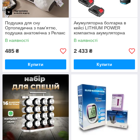
Подушка для сну
Акумуляторна болгарка в
Ортопедична з пам'яттю,
кейсі LITHIUM POWER
подушка анатомічна з Релакс
компактна акумуляторна
ефектом 48х74см
болгарка, 2 акумулятори 24V
В наявності
В наявності
485
2 433
₴
₴
Купити
Купити