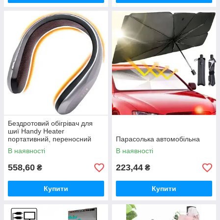
Бездротовий обігрівач для
шиї Handy Heater
портативний, переносний
Парасолька автомобільна
обігрівач для шиї
В наявності
В наявності
558,60
223,44
₴
₴
Купити
Купити