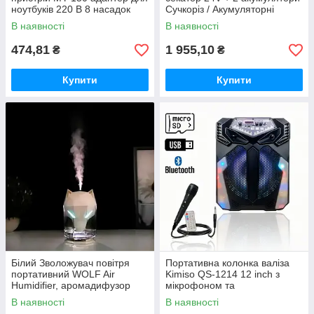
ноутбуків 220 В 8 насадок
Сучкоріз / Акумуляторні
садові ножиці Crafting tools
В наявності
В наявності
474,81
1 955,10
₴
₴
Купити
Купити
Білий Зволожувач повітря
Портативна колонка валіза
портативний WOLF Air
Kimiso QS-1214 12 inch з
Humidifier, аромадифузор
мікрофоном та
електричний з резервуаром
світломузикою, 900 Вт
В наявності
В наявності
для ефірної олії,