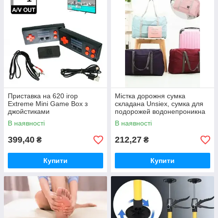
Приставка на 620 ігор
Містка дорожня сумка
Extreme Mini Game Box з
складана Unsiex, сумка для
джойстиками
подорожей водонепроникна
на замку
В наявності
В наявності
399,40
212,27
₴
₴
Купити
Купити