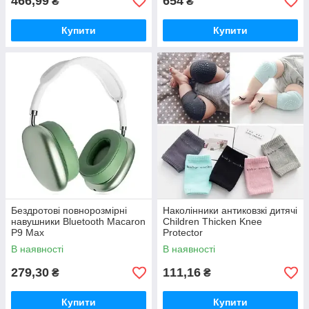
466,99
654
₴
₴
Купити
Купити
Бездротові повнорозмірні
Наколінники антиковзкі дитячі
навушники Bluetooth Macaron
Children Thicken Knee
P9 Max
Protector
В наявності
В наявності
279,30
111,16
₴
₴
Купити
Купити