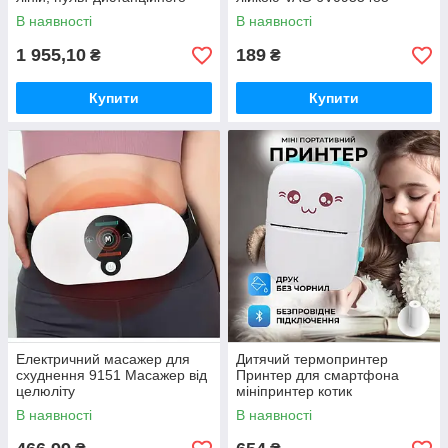
керування, цифровий
В наявності
В наявності
дисплей, штатив, повний
набір для
1 955,10
189
₴
₴
Купити
Купити
Електричний масажер для
Дитячий термопринтер
схуднення 9151 Масажер від
Принтер для смартфона
целюліту
мініпринтер котик
портативний рожевий, Міні
В наявності
В наявності
принтер для фото