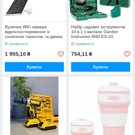
Вулична WiFi камера
Набір садових інструментів
відеоспостереження із
10 в 1 з валізою Garden
сонячною панеллю та двома
Instrumen AND ES-10,
об'єктивами TP18 Камера
інвентар для городу та саду
В наявності
В наявності
відеоспостереження 6Мп
1 955,10
754,11
₴
₴
Купити
Купити