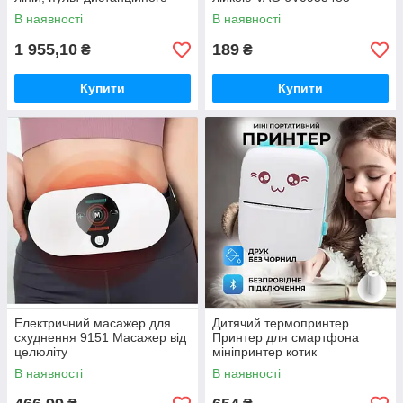
керування, цифровий
В наявності
В наявності
дисплей, штатив, повний
набір для
1 955,10
189
₴
₴
Купити
Купити
Електричний масажер для
Дитячий термопринтер
схуднення 9151 Масажер від
Принтер для смартфона
целюліту
мініпринтер котик
портативний рожевий, Міні
В наявності
В наявності
принтер для фото