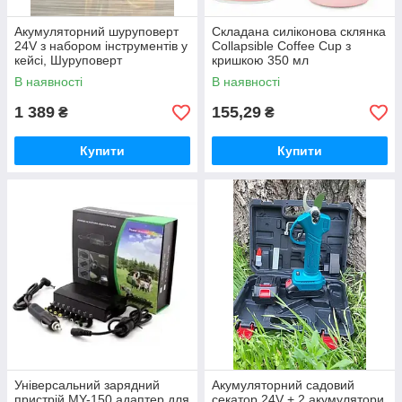
Акумуляторний шуруповерт
Складана силіконова склянка
24V з набором інструментів у
Collapsible Coffee Cup з
кейсі, Шуруповерт
кришкою 350 мл
В наявності
В наявності
1 389
155,29
₴
₴
Купити
Купити
Універсальний зарядний
Акумуляторний садовий
пристрій MY-150 адаптер для
секатор 24V + 2 акумулятори