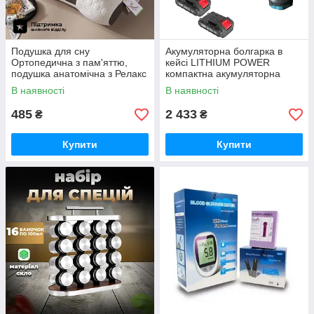
Подушка для сну
Акумуляторна болгарка в
Ортопедична з пам'яттю,
кейсі LITHIUM POWER
подушка анатомічна з Релакс
компактна акумуляторна
ефектом 48х74см
болгарка, 2 акумулятори 24V
В наявності
В наявності
485
2 433
₴
₴
Купити
Купити