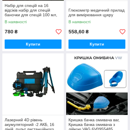
Набір для спецій на 16
відсіків набір для спецій
Глюкометр медичний прилад
баночки для спецій 100 мл,
для вимірювання цукру
підставка для спецій
В наявності
В наявності
780
558,60
₴
₴
Купити
Купити
Лазерний 4D рівень
Кришка бачка омивача ваг,
акумуляторний -2 АКБ, 16
Кришка бачка омивача з
ліній, пульт дистанційного
лійкою VAG 6V0955485