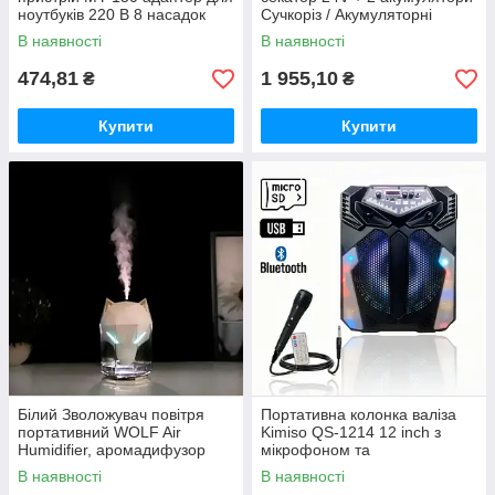
ноутбуків 220 В 8 насадок
Сучкоріз / Акумуляторні
садові ножиці Crafting tools
В наявності
В наявності
474,81
1 955,10
₴
₴
Купити
Купити
Білий Зволожувач повітря
Портативна колонка валіза
портативний WOLF Air
Kimiso QS-1214 12 inch з
Humidifier, аромадифузор
мікрофоном та
електричний з резервуаром
світломузикою, 900 Вт
В наявності
В наявності
для ефірної олії,