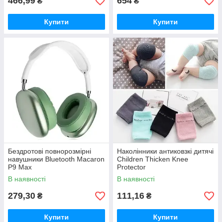
466,99
654
₴
₴
Купити
Купити
Бездротові повнорозмірні
Наколінники антиковзкі дитячі
навушники Bluetooth Macaron
Children Thicken Knee
P9 Max
Protector
В наявності
В наявності
279,30
111,16
₴
₴
Купити
Купити