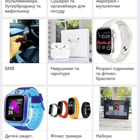
Мультимейкери,
Сушарки та
Аерогрилі і
бутербродниці та
органайзери для
мультипічки
вафельниці
посуду
БМВ
Навушники та
Розумні годинники
гарнітури
та фітнес-
браслети
Дитячі смарт-
Фітнес трекери
Набори