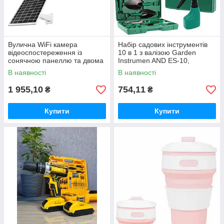
Вулична WiFi камера
Набір садових інструментів
відеоспостереження із
10 в 1 з валізою Garden
сонячною панеллю та двома
Instrumen AND ES-10,
об'єктивами TP18 Камера
інвентар для городу та саду
В наявності
В наявності
відеоспостереження 6Мп
1 955,10
754,11
₴
₴
Купити
Купити