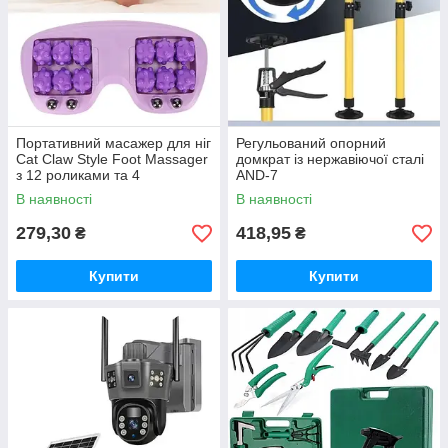
Портативний масажер для ніг
Регульований опорний
Cat Claw Style Foot Massager
домкрат із нержавіючої сталі
з 12 роликами та 4
AND-7
магнітними кульками
В наявності
В наявності
279,30
418,95
₴
₴
Купити
Купити