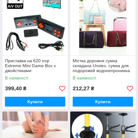
Приставка на 620 ігор
Містка дорожня сумка
Extreme Mini Game Box з
складана Unsiex, сумка для
джойстиками
подорожей водонепроникна
на замку
В наявності
В наявності
399,40
212,27
₴
₴
Купити
Купити