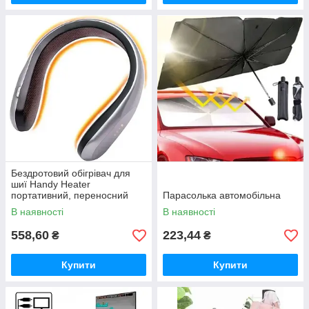
Бездротовий обігрівач для
шиї Handy Heater
портативний, переносний
Парасолька автомобільна
обігрівач для шиї
В наявності
В наявності
558,60
223,44
₴
₴
Купити
Купити