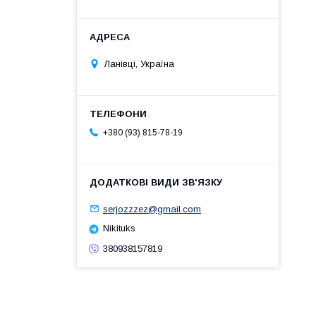
Ланівці, Україна
+380 (93) 815-78-19
serjozzzez@gmail.com
Nikituks
380938157819