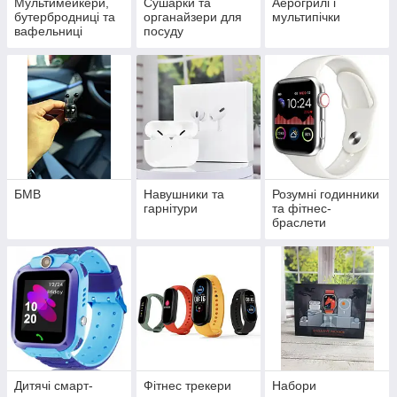
Мультимейкери,
Сушарки та
Аерогрилі і
бутербродниці та
органайзери для
мультипічки
вафельниці
посуду
БМВ
Навушники та
Розумні годинники
гарнітури
та фітнес-
браслети
Дитячі смарт-
Фітнес трекери
Набори