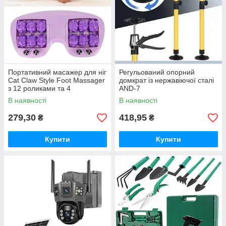
Портативний масажер для ніг
Регульований опорний
Cat Claw Style Foot Massager
домкрат із нержавіючої сталі
з 12 роликами та 4
AND-7
магнітними кульками
В наявності
В наявності
279,30
418,95
₴
₴
Купити
Купити