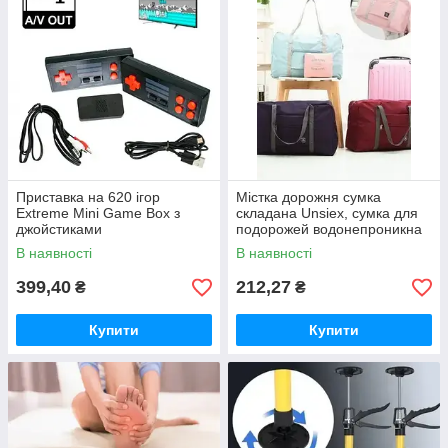
Приставка на 620 ігор
Містка дорожня сумка
Extreme Mini Game Box з
складана Unsiex, сумка для
джойстиками
подорожей водонепроникна
на замку
В наявності
В наявності
399,40
212,27
₴
₴
Купити
Купити