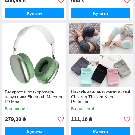
466,99
654
₴
₴
Купити
Купити
Бездротові повнорозмірні
Наколінники антиковзкі дитячі
навушники Bluetooth Macaron
Children Thicken Knee
P9 Max
Protector
В наявності
В наявності
279,30
111,16
₴
₴
Купити
Купити