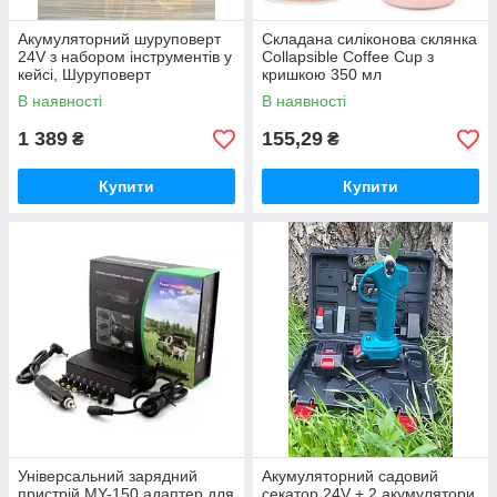
Акумуляторний шуруповерт
Складана силіконова склянка
24V з набором інструментів у
Collapsible Coffee Cup з
кейсі, Шуруповерт
кришкою 350 мл
В наявності
В наявності
1 389
155,29
₴
₴
Купити
Купити
Універсальний зарядний
Акумуляторний садовий
пристрій MY-150 адаптер для
секатор 24V + 2 акумулятори