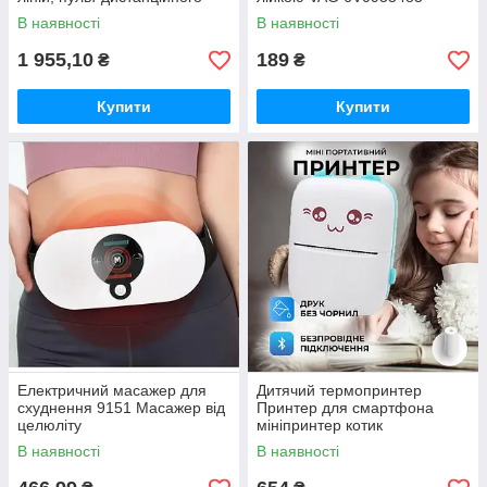
керування, цифровий
В наявності
В наявності
дисплей, штатив, повний
набір для
1 955,10
189
₴
₴
Купити
Купити
Електричний масажер для
Дитячий термопринтер
схуднення 9151 Масажер від
Принтер для смартфона
целюліту
мініпринтер котик
портативний рожевий, Міні
В наявності
В наявності
принтер для фото