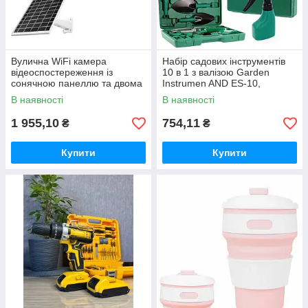
Вулична WiFi камера
Набір садових інструментів
відеоспостереження із
10 в 1 з валізою Garden
сонячною панеллю та двома
Instrumen AND ES-10,
об'єктивами TP18 Камера
інвентар для городу та саду
В наявності
В наявності
відеоспостереження 6Мп
1 955,10
754,11
₴
₴
Купити
Купити