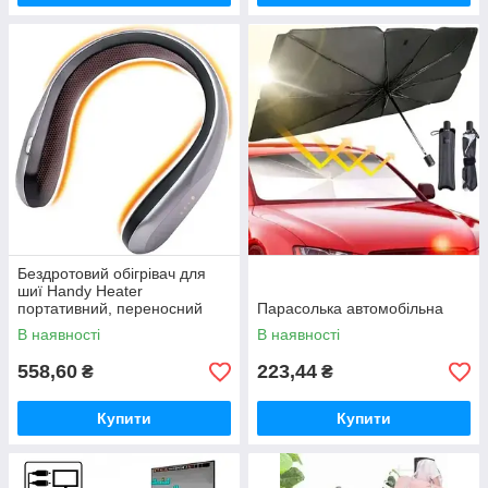
Бездротовий обігрівач для
шиї Handy Heater
портативний, переносний
Парасолька автомобільна
обігрівач для шиї
В наявності
В наявності
558,60
223,44
₴
₴
Купити
Купити