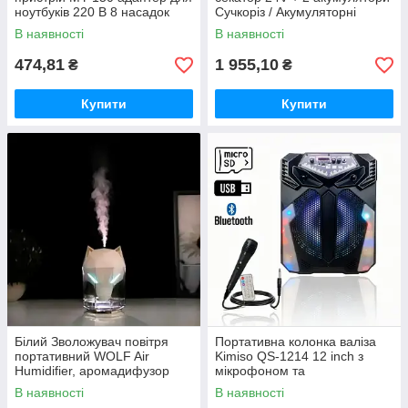
ноутбуків 220 В 8 насадок
Сучкоріз / Акумуляторні
садові ножиці Crafting tools
В наявності
В наявності
474,81
1 955,10
₴
₴
Купити
Купити
Білий Зволожувач повітря
Портативна колонка валіза
портативний WOLF Air
Kimiso QS-1214 12 inch з
Humidifier, аромадифузор
мікрофоном та
електричний з резервуаром
світломузикою, 900 Вт
В наявності
В наявності
для ефірної олії,