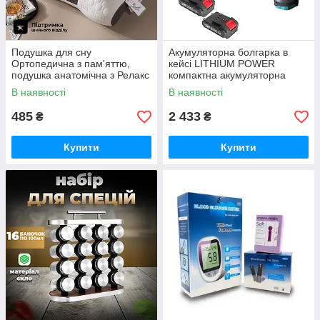
Подушка для сну
Акумуляторна болгарка в
Ортопедична з пам'яттю,
кейсі LITHIUM POWER
подушка анатомічна з Релакс
компактна акумуляторна
ефектом 48х74см
болгарка, 2 акумулятори 24V
В наявності
В наявності
485
2 433
₴
₴
Купити
Купити