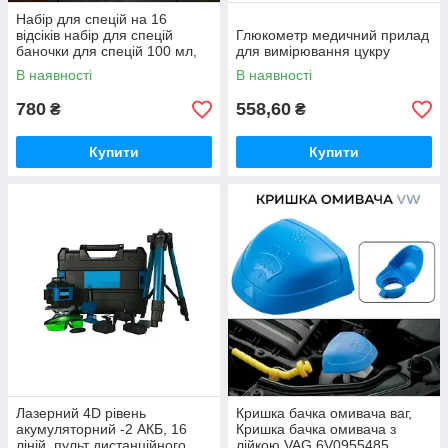
Набір для спецій на 16
відсіків набір для спецій
Глюкометр медичний прилад
баночки для спецій 100 мл,
для вимірювання цукру
підставка для спецій
В наявності
В наявності
780
558,60
₴
₴
Купити
Купити
Лазерний 4D рівень
Кришка бачка омивача ваг,
акумуляторний -2 АКБ, 16
Кришка бачка омивача з
ліній, пульт дистанційного
лійкою VAG 6V0955485