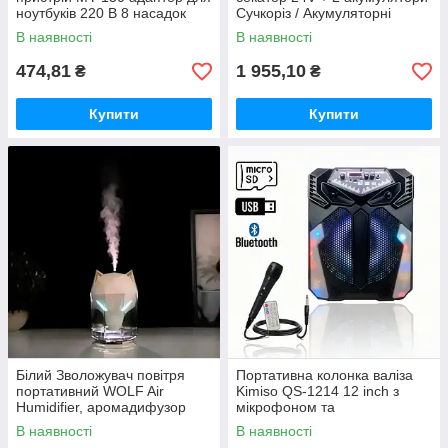
ноутбуків 220 В 8 насадок
Сучкоріз / Акумуляторні
садові ножиці Crafting tools
В наявності
В наявності
474,81
1 955,10
₴
₴
Купити
Купити
Білий Зволожувач повітря
Портативна колонка валіза
портативний WOLF Air
Kimiso QS-1214 12 inch з
Humidifier, аромадифузор
мікрофоном та
електричний з резервуаром
світломузикою, 900 Вт
В наявності
В наявності
для ефірної олії,