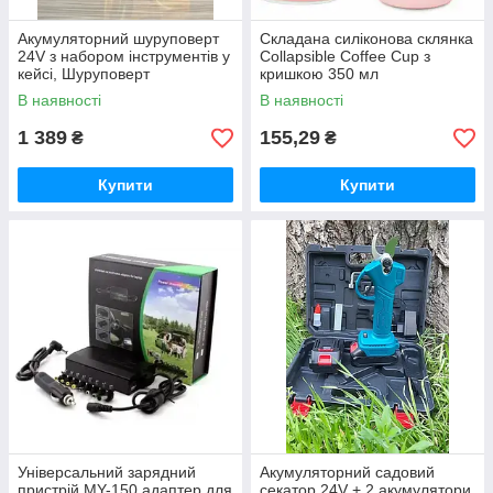
Акумуляторний шуруповерт
Складана силіконова склянка
24V з набором інструментів у
Collapsible Coffee Cup з
кейсі, Шуруповерт
кришкою 350 мл
В наявності
В наявності
1 389
155,29
₴
₴
Купити
Купити
Універсальний зарядний
Акумуляторний садовий
пристрій MY-150 адаптер для
секатор 24V + 2 акумулятори