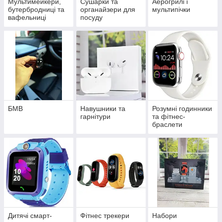
Мультимейкери,
Сушарки та
Аерогрилі і
бутербродниці та
органайзери для
мультипічки
вафельниці
посуду
БМВ
Навушники та
Розумні годинники
гарнітури
та фітнес-
браслети
Дитячі смарт-
Фітнес трекери
Набори