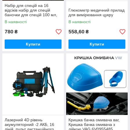
Набір для спецій на 16
відсіків набір для спецій
Глюкометр медичний прилад
баночки для спецій 100 мл,
для вимірювання цукру
підставка для спецій
В наявності
В наявності
780
558,60
₴
₴
Купити
Купити
Лазерний 4D рівень
Кришка бачка омивача ваг,
акумуляторний -2 АКБ, 16
Кришка бачка омивача з
ліній, пульт дистанційного
лійкою VAG 6V0955485