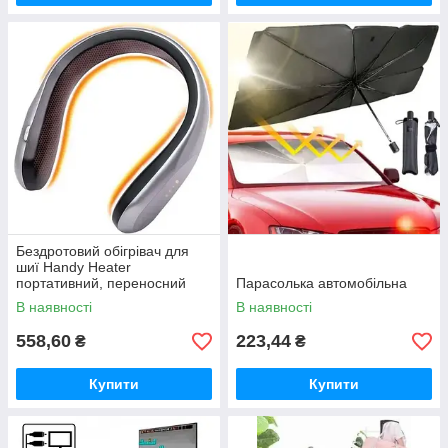
Бездротовий обігрівач для
шиї Handy Heater
портативний, переносний
Парасолька автомобільна
обігрівач для шиї
В наявності
В наявності
558,60
223,44
₴
₴
Купити
Купити