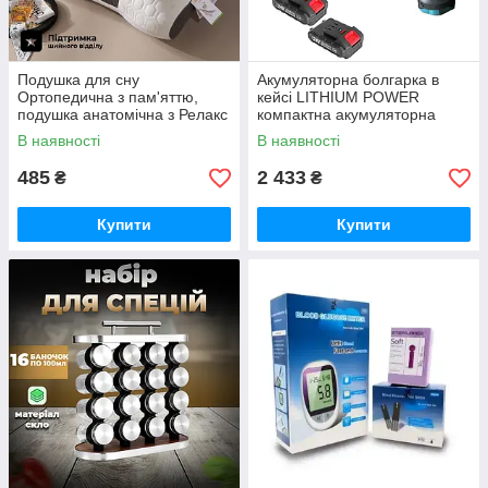
Подушка для сну
Акумуляторна болгарка в
Ортопедична з пам'яттю,
кейсі LITHIUM POWER
подушка анатомічна з Релакс
компактна акумуляторна
ефектом 48х74см
болгарка, 2 акумулятори 24V
В наявності
В наявності
485
2 433
₴
₴
Купити
Купити