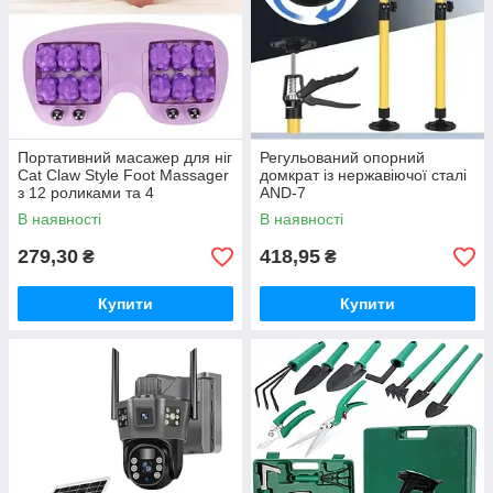
Портативний масажер для ніг
Регульований опорний
Cat Claw Style Foot Massager
домкрат із нержавіючої сталі
з 12 роликами та 4
AND-7
магнітними кульками
В наявності
В наявності
279,30
418,95
₴
₴
Купити
Купити