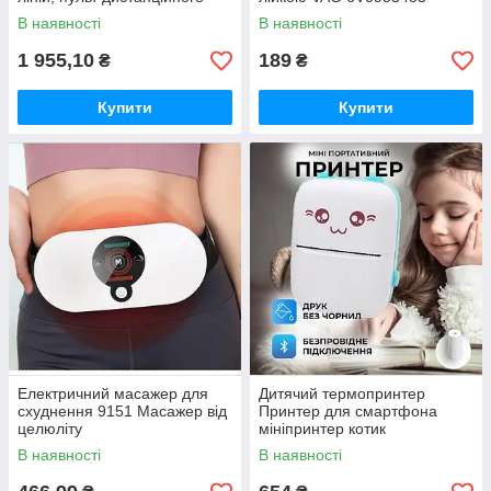
керування, цифровий
В наявності
В наявності
дисплей, штатив, повний
набір для
1 955,10
189
₴
₴
Купити
Купити
Електричний масажер для
Дитячий термопринтер
схуднення 9151 Масажер від
Принтер для смартфона
целюліту
мініпринтер котик
портативний рожевий, Міні
В наявності
В наявності
принтер для фото