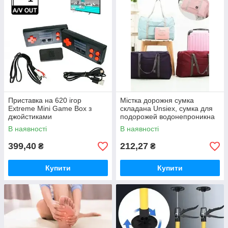
Приставка на 620 ігор
Містка дорожня сумка
Extreme Mini Game Box з
складана Unsiex, сумка для
джойстиками
подорожей водонепроникна
на замку
В наявності
В наявності
399,40
212,27
₴
₴
Купити
Купити