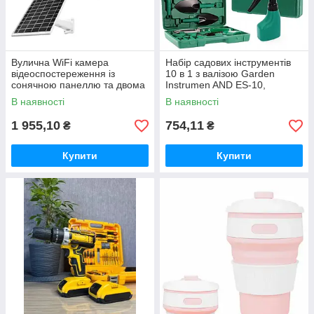
Вулична WiFi камера
Набір садових інструментів
відеоспостереження із
10 в 1 з валізою Garden
сонячною панеллю та двома
Instrumen AND ES-10,
об'єктивами TP18 Камера
інвентар для городу та саду
В наявності
В наявності
відеоспостереження 6Мп
1 955,10
754,11
₴
₴
Купити
Купити