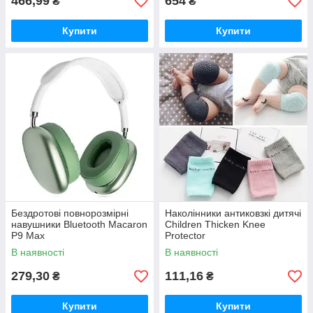
466,99
654
₴
₴
Купити
Купити
Бездротові повнорозмірні
Наколінники антиковзкі дитячі
навушники Bluetooth Macaron
Children Thicken Knee
P9 Max
Protector
В наявності
В наявності
279,30
111,16
₴
₴
Купити
Купити