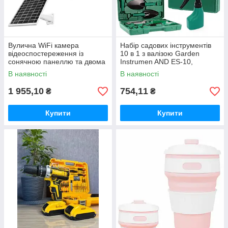
Вулична WiFi камера
Набір садових інструментів
відеоспостереження із
10 в 1 з валізою Garden
сонячною панеллю та двома
Instrumen AND ES-10,
об'єктивами TP18 Камера
інвентар для городу та саду
В наявності
В наявності
відеоспостереження 6Мп
1 955,10
754,11
₴
₴
Купити
Купити