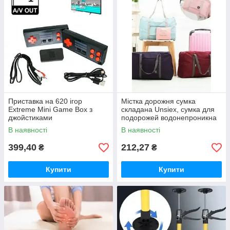
Приставка на 620 ігор
Містка дорожня сумка
Extreme Mini Game Box з
складана Unsiex, сумка для
джойстиками
подорожей водонепроникна
на замку
В наявності
В наявності
399,40
212,27
₴
₴
Купити
Купити