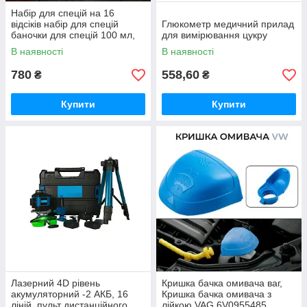
Набір для спецій на 16
відсіків набір для спецій
Глюкометр медичний прилад
баночки для спецій 100 мл,
для вимірювання цукру
підставка для спецій
В наявності
В наявності
780
558,60
₴
₴
Купити
Купити
Лазерний 4D рівень
Кришка бачка омивача ваг,
акумуляторний -2 АКБ, 16
Кришка бачка омивача з
ліній, пульт дистанційного
лійкою VAG 6V0955485