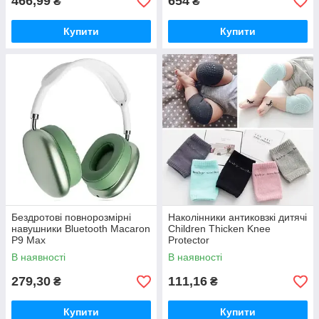
466,99
654
₴
₴
Купити
Купити
Бездротові повнорозмірні
Наколінники антиковзкі дитячі
навушники Bluetooth Macaron
Children Thicken Knee
P9 Max
Protector
В наявності
В наявності
279,30
111,16
₴
₴
Купити
Купити