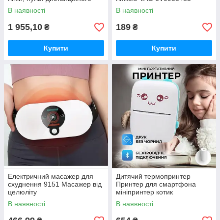
керування, цифровий
В наявності
В наявності
дисплей, штатив, повний
набір для
1 955,10
189
₴
₴
Купити
Купити
Електричний масажер для
Дитячий термопринтер
схуднення 9151 Масажер від
Принтер для смартфона
целюліту
мініпринтер котик
портативний рожевий, Міні
В наявності
В наявності
принтер для фото