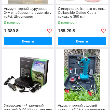
Акумуляторний шуруповерт
Складана силіконова склянка
24V з набором інструментів у
Collapsible Coffee Cup з
кейсі, Шуруповерт
кришкою 350 мл
В наявності
В наявності
1 389
155,29
₴
₴
Купити
Купити
Універсальний зарядний
Акумуляторний садовий
пристрій MY-150 адаптер для
секатор 24V + 2 акумулятори