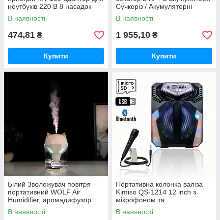
ноутбуків 220 В 8 насадок
Сучкоріз / Акумуляторні
садові ножиці Crafting tools
В наявності
В наявності
474,81
1 955,10
₴
₴
Купити
Купити
Білий Зволожувач повітря
Портативна колонка валіза
портативний WOLF Air
Kimiso QS-1214 12 inch з
Humidifier, аромадифузор
мікрофоном та
електричний з резервуаром
світломузикою, 900 Вт
В наявності
В наявності
для ефірної олії,