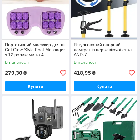
Портативний масажер для ніг
Регульований опорний
Cat Claw Style Foot Massager
домкрат із нержавіючої сталі
з 12 роликами та 4
AND-7
магнітними кульками
В наявності
В наявності
279,30
418,95
₴
₴
Купити
Купити