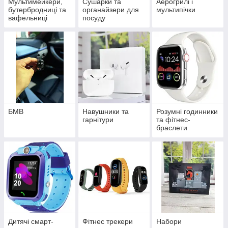
Мультимейкери,
Сушарки та
Аерогрилі і
бутербродниці та
органайзери для
мультипічки
вафельниці
посуду
БМВ
Навушники та
Розумні годинники
гарнітури
та фітнес-
браслети
Дитячі смарт-
Фітнес трекери
Набори