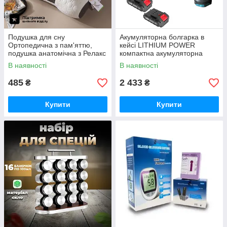
Подушка для сну
Акумуляторна болгарка в
Ортопедична з пам'яттю,
кейсі LITHIUM POWER
подушка анатомічна з Релакс
компактна акумуляторна
ефектом 48х74см
болгарка, 2 акумулятори 24V
В наявності
В наявності
485
2 433
₴
₴
Купити
Купити