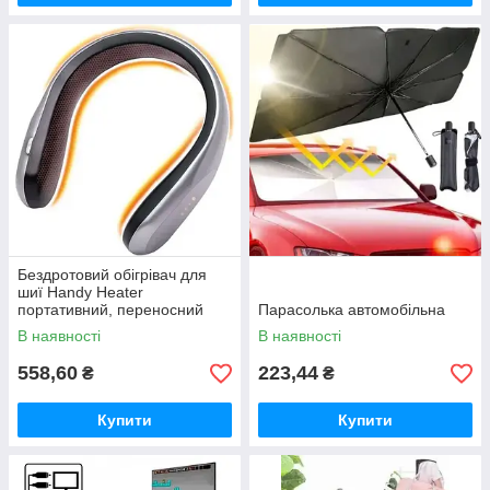
Бездротовий обігрівач для
шиї Handy Heater
портативний, переносний
Парасолька автомобільна
обігрівач для шиї
В наявності
В наявності
558,60
223,44
₴
₴
Купити
Купити