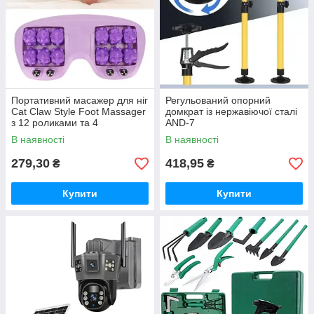
Портативний масажер для ніг
Регульований опорний
Cat Claw Style Foot Massager
домкрат із нержавіючої сталі
з 12 роликами та 4
AND-7
магнітними кульками
В наявності
В наявності
279,30
418,95
₴
₴
Купити
Купити