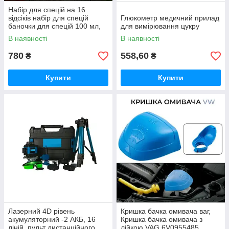
Набір для спецій на 16
відсіків набір для спецій
Глюкометр медичний прилад
баночки для спецій 100 мл,
для вимірювання цукру
підставка для спецій
В наявності
В наявності
780
558,60
₴
₴
Купити
Купити
Лазерний 4D рівень
Кришка бачка омивача ваг,
акумуляторний -2 АКБ, 16
Кришка бачка омивача з
ліній, пульт дистанційного
лійкою VAG 6V0955485