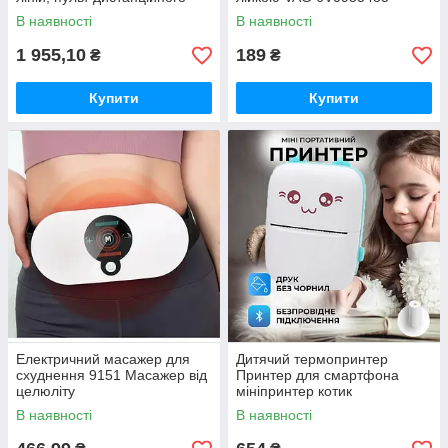
керування, цифровий
В наявності
В наявності
дисплей, штатив, повний
набір для
1 955,10
189
₴
₴
Купити
Купити
Електричний масажер для
Дитячий термопринтер
схуднення 9151 Масажер від
Принтер для смартфона
целюліту
мініпринтер котик
портативний рожевий, Міні
В наявності
В наявності
принтер для фото