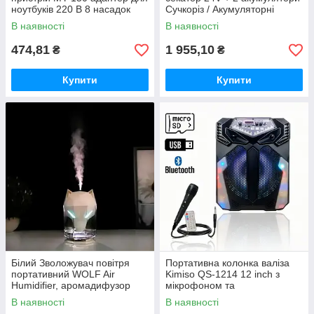
ноутбуків 220 В 8 насадок
Сучкоріз / Акумуляторні
садові ножиці Crafting tools
В наявності
В наявності
474,81
1 955,10
₴
₴
Купити
Купити
Білий Зволожувач повітря
Портативна колонка валіза
портативний WOLF Air
Kimiso QS-1214 12 inch з
Humidifier, аромадифузор
мікрофоном та
електричний з резервуаром
світломузикою, 900 Вт
В наявності
В наявності
для ефірної олії,