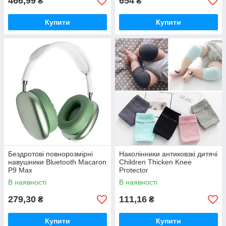
466,99
654
₴
₴
Купити
Купити
Бездротові повнорозмірні
Наколінники антиковзкі дитячі
навушники Bluetooth Macaron
Children Thicken Knee
P9 Max
Protector
В наявності
В наявності
279,30
111,16
₴
₴
Купити
Купити