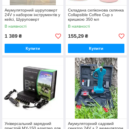
Акумуляторний шуруповерт
Складана силіконова склянка
24V з набором інструментів у
Collapsible Coffee Cup з
кейсі, Шуруповерт
кришкою 350 мл
В наявності
В наявності
1 389
155,29
₴
₴
Купити
Купити
Універсальний зарядний
Акумуляторний садовий
пристрій MY-150 адаптер для
секатор 24V + 2 акумулятори