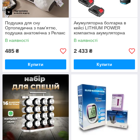
Подушка для сну
Акумуляторна болгарка в
Ортопедична з пам'яттю,
кейсі LITHIUM POWER
подушка анатомічна з Релакс
компактна акумуляторна
ефектом 48х74см
болгарка, 2 акумулятори 24V
В наявності
В наявності
485
2 433
₴
₴
Купити
Купити