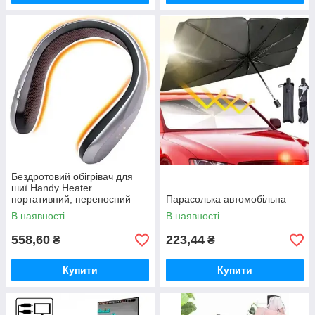
Бездротовий обігрівач для
шиї Handy Heater
портативний, переносний
Парасолька автомобільна
обігрівач для шиї
В наявності
В наявності
558,60
223,44
₴
₴
Купити
Купити