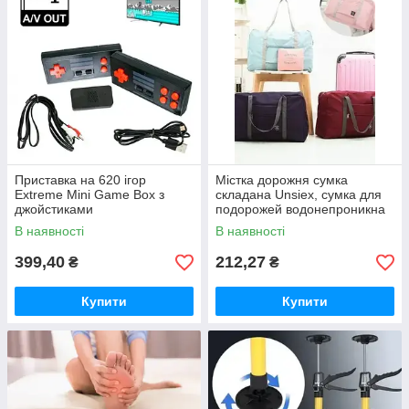
Приставка на 620 ігор
Містка дорожня сумка
Extreme Mini Game Box з
складана Unsiex, сумка для
джойстиками
подорожей водонепроникна
на замку
В наявності
В наявності
399,40
212,27
₴
₴
Купити
Купити