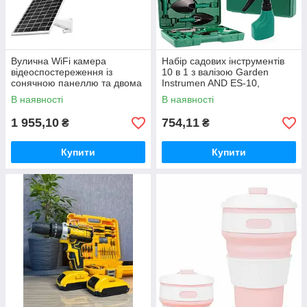
Вулична WiFi камера
Набір садових інструментів
відеоспостереження із
10 в 1 з валізою Garden
сонячною панеллю та двома
Instrumen AND ES-10,
об'єктивами TP18 Камера
інвентар для городу та саду
В наявності
В наявності
відеоспостереження 6Мп
1 955,10
754,11
₴
₴
Купити
Купити