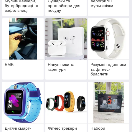
Мультимейкери,
Сушарки та
Аерогрилі і
бутербродниці та
органайзери для
мультипічки
вафельниці
посуду
БМВ
Навушники та
Розумні годинники
гарнітури
та фітнес-
браслети
Дитячі смарт-
Фітнес трекери
Набори