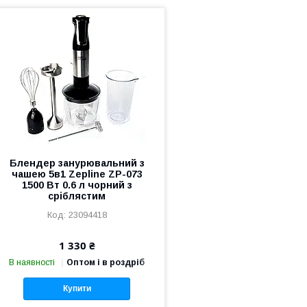
Блендер занурювальний з
чашею 5в1 Zepline ZP-073
1500 Вт 0.6 л чорний з
сріблястим
23094418
1 330 ₴
В наявності
Оптом і в роздріб
Купити