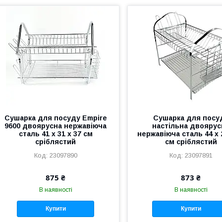
Сушарка для посуду Empire
Сушарка для посу
9600 двоярусна нержавіюча
настільна двоярус
сталь 41 х 31 х 37 см
нержавіюча сталь 44 х 
сріблястий
см сріблястий
23097890
23097891
875 ₴
873 ₴
В наявності
В наявності
Купити
Купити