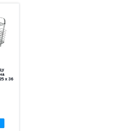
ду
на
25 х 36