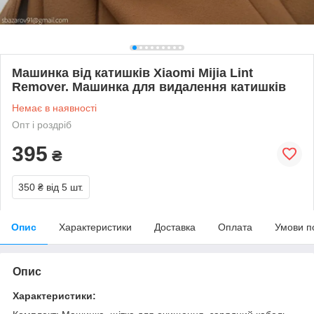
Машинка від катишків Xiaomi Mijia Lint
Remover. Машинка для видалення катишків
Немає в наявності
Опт і роздріб
395
₴
350 ₴
від 5 шт.
Опис
Характеристики
Доставка
Оплата
Умови п
Опис
Характеристики: