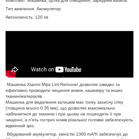
Комплект: Машинка, щітка для очищення, зарядний кабель
Тип живлення: Акомулятор
Автономність: 120 хв
Машинка Xiaomi Mijia Lint Remover дозволяє швидко та
ефективно проводити чищення вовни, кашеміру та інших
тканин/матеріалів
Машинка для видалення катишків має тонку захисну сітку
(товщина всього 0.35 мм), що дозволяє максимально
наблизитися до тканини і при цьому не пошкодити її при
чищенні, а п'ять гострих ножів різальної головки забезпечують
відмінний зріз.
Вбудований акумулятор, ємністю 1300 mA*h забезпечує до