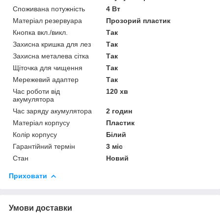
Споживана потужність
4 Вт
Матеріал резервуара
Прозорий пластик
Кнопка вкл./викл.
Так
Захисна кришка для лез
Так
Захисна металева сітка
Так
Щіточка для чищення
Так
Мережевий адаптер
Так
Час роботи від
120 хв
акумулятора
Час заряду акумулятора
2 годин
Матеріал корпусу
Пластик
Колір корпусу
Білий
Гарантійний термін
3 міс
Стан
Новий
Приховати
Умови доставки