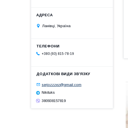
Ланівці, Україна
+380 (93) 815-78-19
serjozzzez@gmail.com
Nikituks
380938157819