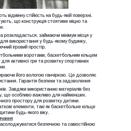
ть відмінну стійкість на будь-якій поверхні.
нтують, що конструкція стоятиме міцно та
и.
а розкладається, займаючи мінімум місця у
 для використання у будь-якому будинку,
чний ігровий простір.
утбольними воротами, баскетбольним кільцем
для активної гри та розвитку спортивних
ни.
тираючи його вологою ганчіркою. Це дозволяє
ристання. Гарантія безпеки та задоволення
оків. Завдяки використанню матеріалів без
ру, що особливо важливо для найменших.
ечного простору для розвитку дитини.
аткові елементи, такі як баскетбольне кільце
итини будь-якого віку.
вчання
насолоджуватися безпечною та самостійною