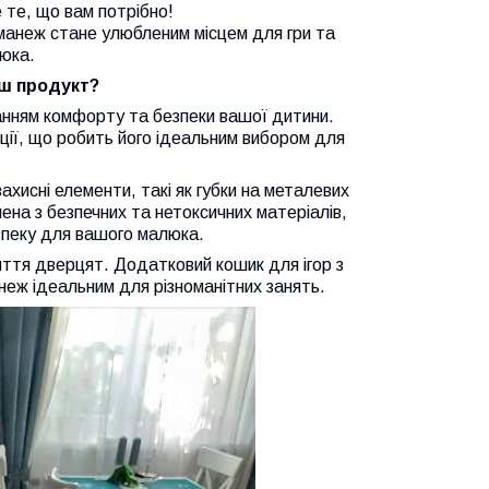
 те, що вам потрібно!
 манеж стане улюбленим місцем для гри та
юка.
аш продукт?
анням комфорту та безпеки вашої дитини.
кції, що робить його ідеальним вибором для
хисні елементи, такі як губки на металевих
лена з безпечних та нетоксичних матеріалів,
пеку для вашого малюка.
иття дверцят. Додатковий кошик для ігор з
неж ідеальним для різноманітних занять.