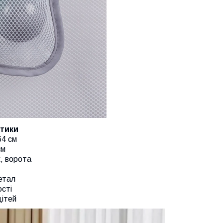
стики
64 см
см
к, ворота
етал
ості
дітей