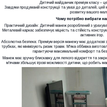
Дитячий майданчик преміум класу – це
Завдяки продуманій конструкції та увазі до деталей, цей
розвитку вашого мал
Чому потрібно вибрати н
Практичний дизайн: Дитячий манеж розроблений з урахув
Металевий каркас забезпечує міцність та стійкість констру
активних ігор.
Абсолютна безпека: Преміум версія манежу має додаткові за
трубках, які мінімізують ризик травм. М'яка оббивка виготов
гарантуючи максимальний комфорт та без
Манеж має зручну блискавку для легкого відкриття та закр
м'ячами збільшує ігрові можливості дитини, що робить ма