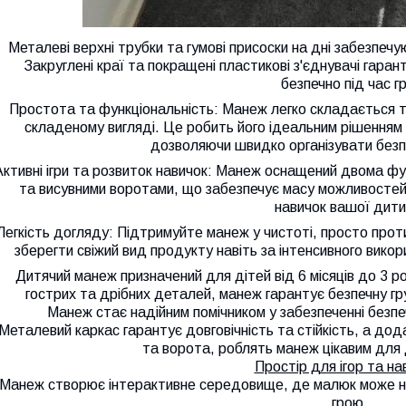
Металеві верхні трубки та гумові присоски на дні забезпечую
Закруглені краї та покращені пластикові з'єднувачі гара
безпечно під час гр
Простота та функціональність: Манеж легко складається т
складеному вигляді. Це робить його ідеальним рішенням
дозволяючи швидко організувати безпе
Активні ігри та розвиток навичок: Манеж оснащений двома ф
та висувними воротами, що забезпечує масу можливостей 
навичок вашої дити
Легкість догляду: Підтримуйте манеж у чистоті, просто про
зберегти свіжий вид продукту навіть за інтенсивного вико
Дитячий манеж призначений для дітей від 6 місяців до 3 р
гострих та дрібних деталей, манеж гарантує безпечну г
Манеж стає надійним помічником у забезпеченні безп
Металевий каркас гарантує довговічність та стійкість, а дод
та ворота, роблять манеж цікавим для д
Простір для ігор та на
Манеж створює інтерактивне середовище, де малюк може 
грою.